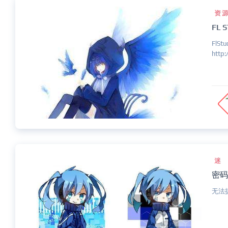
资
FL S
FlS
http:/
迷
密码
无法