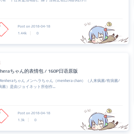
Post on 2018-04-18
1.44k
0
源
nheraちゃん的表情包 / 160P日语原版
enheraちゃん メンヘラちゃん（menhera chan）（人来疯酱/有病酱/
病酱）是由ジョイネット所创作...
Post on 2018-04-18
1.3k
0