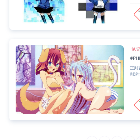
笔
#P
正则
则)