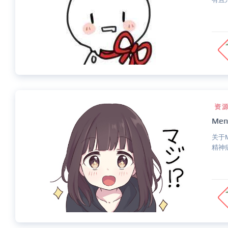
资
Me
关于M
精神