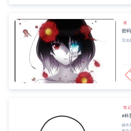
迷
密码
无法
笔
#科
操作
有且