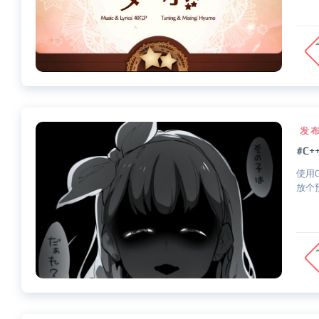
发
#C
使用
放个