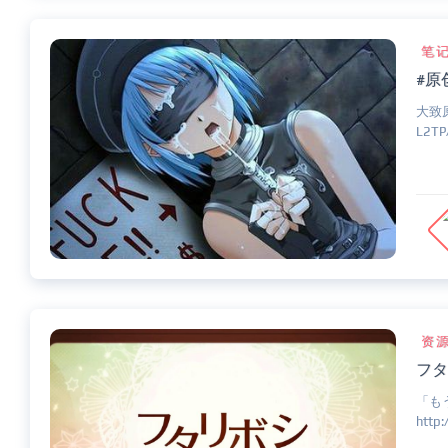
笔
#原
大致
L2T
资
フタ
「もう
http: