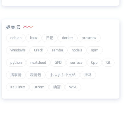
标签云
debian
linux
日记
docker
proxmox
Windows
Crack
samba
nodejs
npm
python
nextcloud
GPD
surface
Cpp
Qt
搞事情
表情包
まふまふ中文站
挂马
KaliLinux
Drcom
动画
WSL