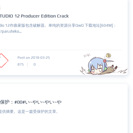
源
TUDIO 12 Producer Edition Crack
tudio 12作曲家版包含破解器。单纯的资源分享QwQ 下载地址[604M]：
/pan.shiiko...
Post on 2018-03-25
875
0
保护：#00#い~やい~やい~や
提供摘要。这是一篇受保护的文章。