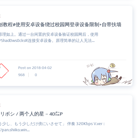
记
创教程#使用安卓设备绕过校园网登录设备限制+自带扶墙
原理如上。通过一台闲置的安卓设备验证校园网后，使用
P/Shad0ws0cksR连接安卓设备。原理简单的让人无法...
Post on 2018-04-02
968
0
源
リボシ / 两个人的星 – 40㍍P
少し、もう少しだけ傍にいさせて」 伴奏 320Kbps V.ver :
//pan.shiiko.win...