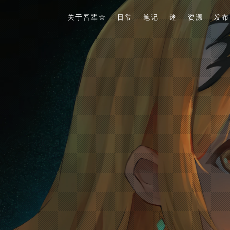
关于吾辈☆
日常
笔记
迷
资源
发布