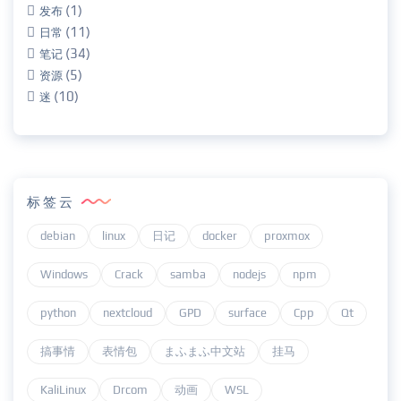
(1)
发布
(11)
日常
(34)
笔记
(5)
资源
(10)
迷
标签云
debian
linux
日记
docker
proxmox
Windows
Crack
samba
nodejs
npm
python
nextcloud
GPD
surface
Cpp
Qt
搞事情
表情包
まふまふ中文站
挂马
KaliLinux
Drcom
动画
WSL