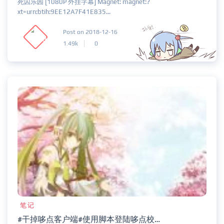
死囚乐园 [1080P 外挂字幕] Magnet: magnet:?
xt=urn:btih:9EE12A7F41E835...
Post on 2018-12-16
1.49k
0
笔记
#干掉哆点客户端#使用脚本登陆哆点校园网 & 完整抓包教程