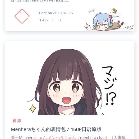
xt=urn:btih:9EE12A7F41E835...
Post on 2018-12-16
1.49k
0
资源
Menheraちゃん的表情包 / 160P日语原版
关于Menheraちゃん メンヘラちゃん（menhera chan）（人来疯