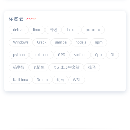
标签云
debian
linux
日记
docker
proxmox
Windows
Crack
samba
nodejs
npm
python
nextcloud
GPD
surface
Cpp
Qt
搞事情
表情包
まふまふ中文站
挂马
KaliLinux
Drcom
动画
WSL