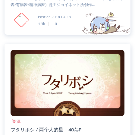
酱/有病酱/精神病酱）是由ジョイネット所创作...
Post on 2018-04-18
1.3k
0
资源
フタリボシ / 两个人的星 – 40㍍P