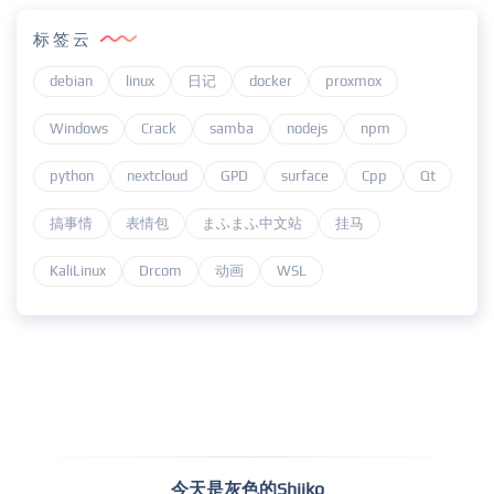
标签云
debian
linux
日记
docker
proxmox
Windows
Crack
samba
nodejs
npm
python
nextcloud
GPD
surface
Cpp
Qt
搞事情
表情包
まふまふ中文站
挂马
KaliLinux
Drcom
动画
WSL
今天是灰色的Shiiko