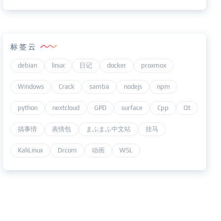
标签云
debian
linux
日记
docker
proxmox
Windows
Crack
samba
nodejs
npm
python
nextcloud
GPD
surface
Cpp
Qt
搞事情
表情包
まふまふ中文站
挂马
KaliLinux
Drcom
动画
WSL