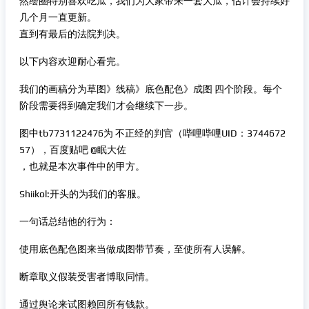
然绘圈特别喜欢吃瓜，我们为大家带来一套大瓜，估计会持续好
几个月一直更新。
直到有最后的法院判决。
以下内容欢迎耐心看完。
我们的画稿分为草图》线稿》底色配色》成图 四个阶段。每个
阶段需要得到确定我们才会继续下一步。
图中tb7731122476为 不正经的判官（哔哩哔哩UID：3744672
57），百度贴吧 @眠大佐
，也就是本次事件中的甲方。
Shiikol:开头的为我们的客服。
一句话总结他的行为：
使用底色配色图来当做成图带节奏，至使所有人误解。
断章取义假装受害者博取同情。
通过舆论来试图赖回所有钱款。