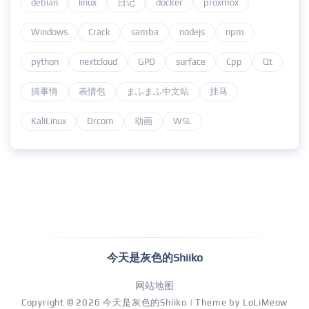
debian
linux
日记
docker
proxmox
Windows
Crack
samba
nodejs
npm
python
nextcloud
GPD
surface
Cpp
Qt
搞事情
表情包
まふまふ中文站
挂马
KaliLinux
Drcom
动画
WSL
今天是灰色的Shiiko
网站地图
Copyright © 2026
今天是灰色的Shiiko
| Theme by
LoLiMeow