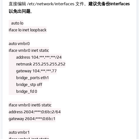
直接编辑 /etc/network/interfaces 文件。
建议先备份interfaces
以免出问题
。
 复制代码
auto lo

iface lo inet loopback

auto vmbr0

iface vmbr0 inet static

        address 104.***.***.***/24

        netmask 255.255.255.252

        gateway 104.***.***.77

        bridge_ports eth1

        bridge_stp off

        bridge_fd 0

iface vmbr0 inet6 static

address 2604:****:0:6b::2/64

gateway 2604:****:0:6b::1

auto vmbr1
